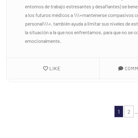
entornos de trabajo estresantes y desafiantes) se be
a los futuros médicos a \\\»mantenerse compasivos co
personal\\\», también ayuda a limitar sus niveles de es
la situación a la que nos enfrentamos, para que no se 
emocionalmente.
LIKE
COMM
1
2