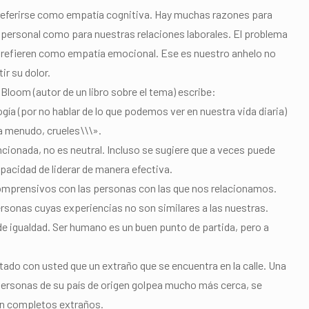
n referirse como empatía cognitiva. Hay muchas razones para
d personal como para nuestras relaciones laborales. El problema
se refieren como empatía emocional. Ese es nuestro anhelo no
ir su dolor.
 Bloom (autor de un libro sobre el tema) escribe:
gía (por no hablar de lo que podemos ver en nuestra vida diaria)
 a menudo, crueles\\\».
cionada, no es neutral. Incluso se sugiere que a veces puede
pacidad de liderar de manera efectiva.
prensivos con las personas con las que nos relacionamos.
onas cuyas experiencias no son similares a las nuestras.
e igualdad. Ser humano es un buen punto de partida, pero a
tado con usted que un extraño que se encuentra en la calle. Una
 personas de su país de origen golpea mucho más cerca, se
son completos extraños.