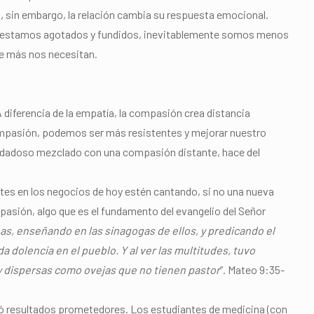
o, sin embargo, la relación cambia su respuesta emocional.
do estamos agotados y fundidos, inevitablemente somos menos
ue más nos necesitan.
diferencia de la empatía, la compasión crea distancia
 compasión, podemos ser más resistentes y mejorar nuestro
uidadoso mezclado con una compasión distante, hace del
ntes en los negocios de hoy estén cantando, si no una nueva
asión, algo que es el fundamento del evangelio del Señor
as, enseñando en las sinagogas de ellos, y predicando el
 dolencia en el pueblo. Y al ver las multitudes, tuvo
 dispersas como ovejas que no tienen pastor
”. Mateo 9:35-
ró resultados prometedores. Los estudiantes de medicina (con