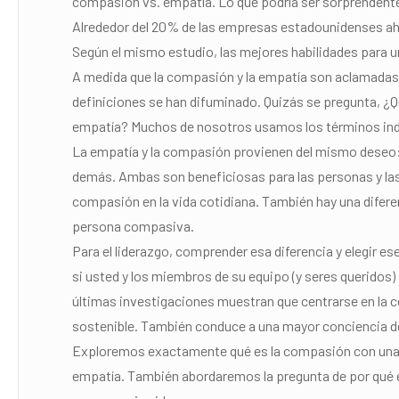
compasión vs. empatía. Lo que podría ser sorprendente
Alrededor del 20% de las empresas estadounidenses aho
Según el mismo estudio, las mejores habilidades para 
A medida que la compasión y la empatía son aclamadas 
definiciones se han difuminado. Quizás se pregunta, ¿Q
empatía? Muchos de nosotros usamos los términos indi
La empatía y la compasión provienen del mismo deseo: 
demás. Ambas son beneficiosas para las personas y las
compasión en la vida cotidiana. También hay una diferen
persona compasiva.
Para el liderazgo, comprender esa diferencia y elegir 
si usted y los miembros de su equipo (y seres queridos)
últimas investigaciones muestran que centrarse en la c
sostenible. También conduce a una mayor conciencia d
Exploremos exactamente qué es la compasión con una de
empatía. También abordaremos la pregunta de por qué 