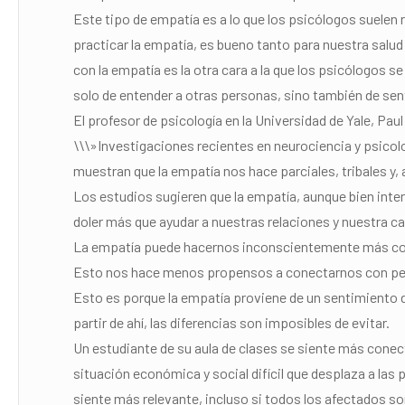
Este tipo de empatía es a lo que los psicólogos suele
practicar la empatía, es bueno tanto para nuestra salu
con la empatía es la otra cara a la que los psicólogos 
solo de entender a otras personas, sino también de sent
El profesor de psicología en la Universidad de Yale, Paul
\\\»Investigaciones recientes en neurociencia y psicolo
muestran que la empatía nos hace parciales, tribales y,
Los estudios sugieren que la empatía, aunque bien inten
doler más que ayudar a nuestras relaciones y nuestra ca
La empatía puede hacernos inconscientemente más com
Esto nos hace menos propensos a conectarnos con pers
Esto es porque la empatía proviene de un sentimiento d
partir de ahí, las diferencias son imposibles de evitar.
Un estudiante de su aula de clases se siente más conec
situación económica y social difícil que desplaza a las
siente más relevante, incluso si todos los afectados 