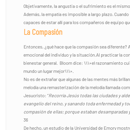
Objetivamente, la angustia o el sufrimiento es el mism
Además, la empatía es imposible a largo plazo. Cuan
capaces de estar allí para los compañeros de equipo q
La Compasión
Entonces, ¿qué hace que la compasión sea diferente? A 
emocional del individuo y la situación.Al practicar la
bienestar general. Bloom dice: \\\»el razonamiento c
mundo un lugar mejor\\\».
No es de extrañar que algunas de las mentes más brilla
melodía una remasterización de la melodía llamada comp
Jesucristo: “
Recorría Jesús todas las ciudades y alde
evangelio del reino, y sanando toda enfermedad y toda
compasión de ellas; porque estaban desamparadas y
36
De hecho, un estudio de la Universidad de Emory most