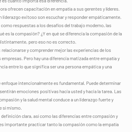
 es cuánto importa esa diferencia.
ra ofrecen capacitación en empatía a sus gerentes y líderes.
un liderazgo exitoso son escuchar y responder empáticamente.
como respuestas a los desafíos del trabajo moderno, las
ué es la compasión? ¿Y en qué se diferencia la compasión de la
stintamente, pero eso no es correcto.
relacionarse y comprender mejor las experiencias de los
 empresas. Pero hay una diferencia matizada entre empatía y
cia entre lo que significa ser una persona empática y una
ese enfoque intencionalmente es fundamental. Puede determinar
 sentirán emociones positivas hacia usted y hacia la tarea. Las
ompasión y la salud mental conduce a un liderazgo fuerte y
e sí mismo.
finición clara, así como las diferencias entre compasión y
es importante practicar tanto la compasión como la empatía