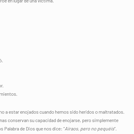
roe en lugar de una víctima.
ó.
r.
imientos.
cho a estar enojados cuando hemos sido heridos o maltratados.
sonas conservan su capacidad de enojarse, pero simplemente
 Palabra de Dios que nos dice: “
Airaos, pero no pequéis
”.