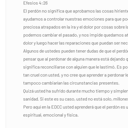
Efesios 4:26
El perdón no significa que aprobamos las cosas hiriente
ayudarnos a controlar nuestras emociones para que po
preciosa atrapados en la ira y el dolor por cosas sobr
podemos cambiar el pasado, y nos impide quedarnos atra
dolor y luego hacer las reparaciones que puedan ser ne
Algunos de ustedes pueden tener dudas de que el perd
pensar que al perdonar de alguna manera está dejando qu
significa reconciliarse con alguien que le lastimó. Es 
tan cruel con usted, y no cree que aprender a perdonar l
tampoco cambiarían las circunstancias presentes.
Quizá usted ha sufrido durante mucho tiempo y simpl
sanidad. Si este es su caso, usted no está solo, millon
Pero aquí en la EDCC usted aprenderá que el perdón es u
espiritual, emocional y física.