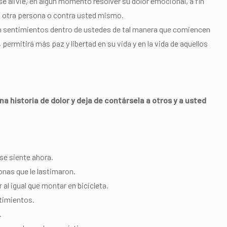
e alivie, en algún momento resolver su dolor emocional, a fin
ra otra persona o contra usted mismo.
 sentimientos dentro de ustedes de tal manera que comiencen
permitirá más paz y libertad en su vida y en la vida de aquellos
a historia de dolor y deja de contársela a otros y a usted
se siente ahora.
onas que le lastimaron.
al igual que montar en bicicleta.
ntimientos.
.