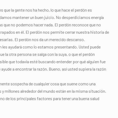
s que la gente nos ha hecho, lo que hace el perdón es
damos mantener un buen juicio. No desperdiciamos energía
e las que no podemos hacer nada. El perdón reconoce que no
pados en él. El perdón nos permite cerrar nuestra historia de
cesarias. El perdón nos da un merecido descanso.
ón les ayudará como lo estamos presentando. Usted puede
e la otra persona se salga con la suya, o que el perdón
posible que todavía esté buscando entender por qué alguien fue
e ayude a encontrar la razón. Bueno, así usted supiera la razón
emente sospecha de cualquier cosa que suene como una
es y millones alrededor del mundo están en la misma situación.
no de los principales factores para tener una buena salud