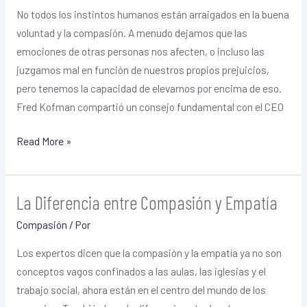
No todos los instintos humanos están arraigados en la buena
Practicar
voluntad y la compasión. A menudo dejamos que las
la
emociones de otras personas nos afecten, o incluso las
Compasión
juzgamos mal en función de nuestros propios prejuicios,
pero tenemos la capacidad de elevarnos por encima de eso.
Fred Kofman compartió un consejo fundamental con el CEO
Read More »
La Diferencia entre Compasión y Empatía
La
Diferencia
Compasión
/ Por
entre
Los expertos dicen que la compasión y la empatía ya no son
Compasión
conceptos vagos confinados a las aulas, las iglesias y el
y
trabajo social, ahora están en el centro del mundo de los
Empatía