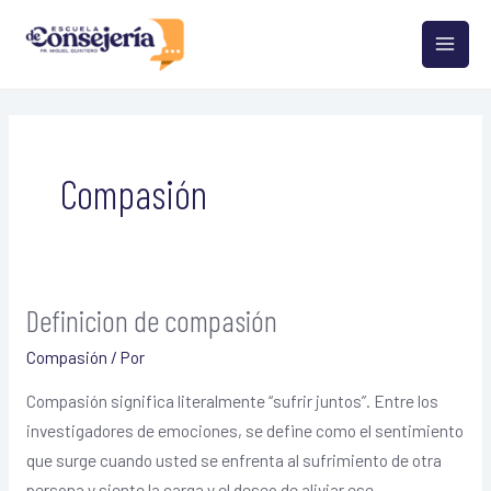
Ir
MAIN
al
MEN
contenido
Compasión
Definicion de compasión
Definicion
de
Compasión
/ Por
compasión
Compasión significa literalmente “sufrir juntos”. Entre los
investigadores de emociones, se define como el sentimiento
que surge cuando usted se enfrenta al sufrimiento de otra
persona y siente la carga y el deseo de aliviar ese