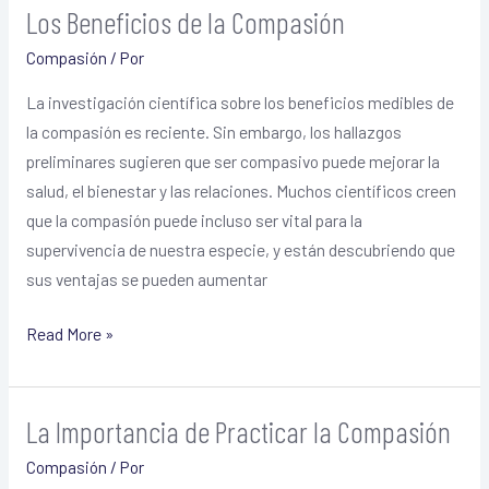
Los Beneficios de la Compasión
Los
Beneficios
Compasión
/ Por
de
La investigación científica sobre los beneficios medibles de
la
la compasión es reciente. Sin embargo, los hallazgos
Compasión
preliminares sugieren que ser compasivo puede mejorar la
salud, el bienestar y las relaciones. Muchos científicos creen
que la compasión puede incluso ser vital para la
supervivencia de nuestra especie, y están descubriendo que
sus ventajas se pueden aumentar
Read More »
La Importancia de Practicar la Compasión
La
Importancia
Compasión
/ Por
de